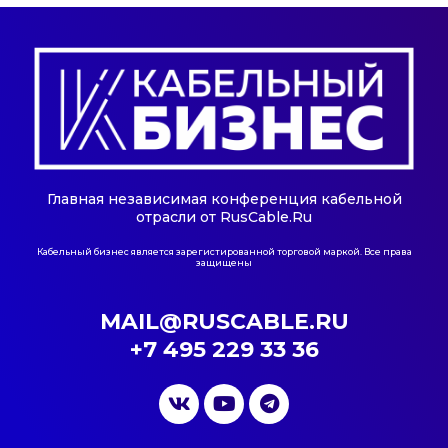
Главная независимая конференция кабельной
отрасли от RusCable.Ru
Кабельный бизнес является зарегистированной торговой маркой. Все права
защищены
MAIL@RUSCABLE.RU
+7 495 229 33 36
V
Y
T
k
o
e
u
l